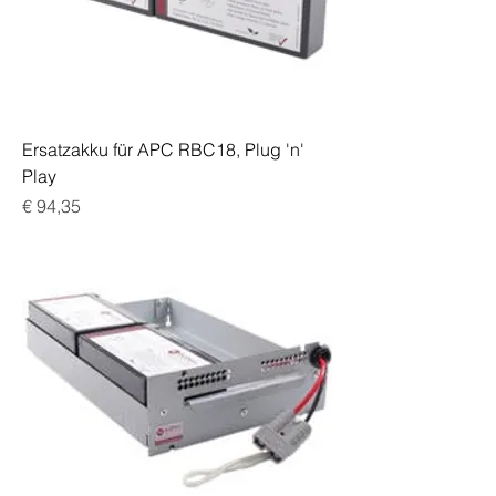
Ersatzakku für APC RBC18, Plug 'n'
Play
Preis
€ 94,35