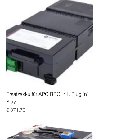
Ersatzakku für APC RBC141, Plug 'n'
Play
Preis
€ 371,70