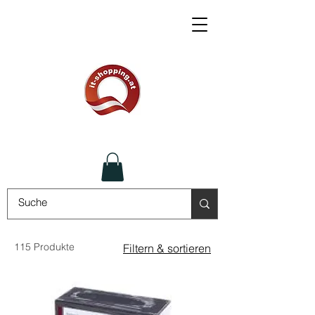
115 Produkte
Filtern & sortieren