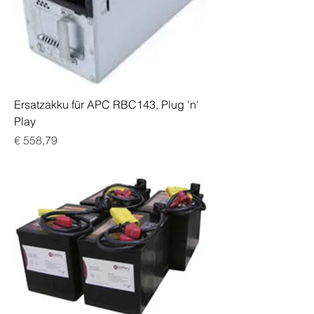
Ersatzakku für APC RBC143, Plug 'n'
Play
Preis
€ 558,79