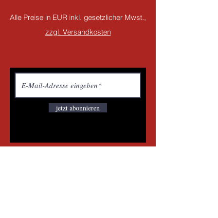
Alle Preise in EUR inkl. gesetzlicher Mwst.,
zzgl. Versandkosten
jetzt abonnieren
Wie können wir helfen?
Kunden Service
Tel.:
02743 3530
office@it-shopping.at
Untere Hauptstraße 21