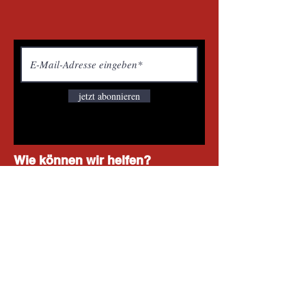
jetzt abonnieren
Wie können wir helfen?
Kunden Service
Tel.:
02743 3530
office@it-shopping.at
Untere Hauptstraße 21
3071 Böheimkirchen - Austria
Shop All