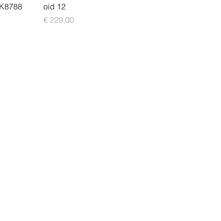
TK8788
oid 12
Preis
€ 229,00