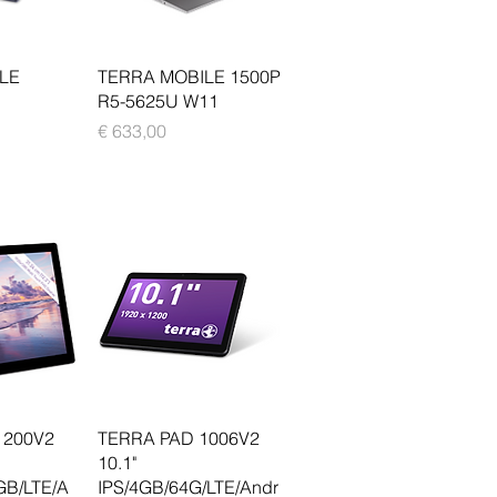
sicht
Schnellansicht
LE
TERRA MOBILE 1500P
R5-5625U W11
Preis
€ 633,00
sicht
Schnellansicht
1200V2
TERRA PAD 1006V2
10.1"
GB/LTE/A
IPS/4GB/64G/LTE/Andr