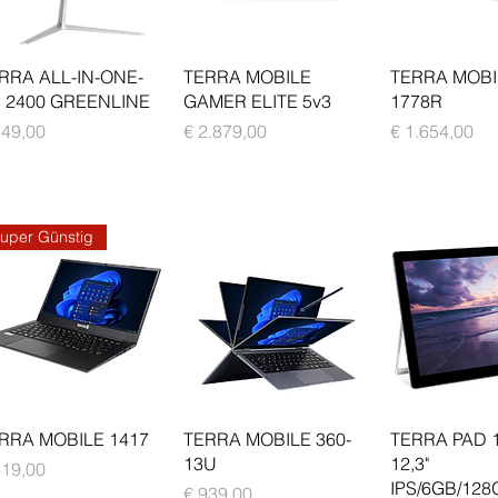
Schnellansicht
Schnellansicht
Schnellan
RRA ALL-IN-ONE-
TERRA MOBILE
TERRA MOBI
 2400 GREENLINE
GAMER ELITE 5v3
1778R
is
Preis
Preis
749,00
€ 2.879,00
€ 1.654,00
uper Günstig
Schnellansicht
Schnellansicht
Schnellan
RRA MOBILE 1417
TERRA MOBILE 360-
TERRA PAD 
13U
12,3"
is
419,00
IPS/6GB/128
Preis
€ 939,00