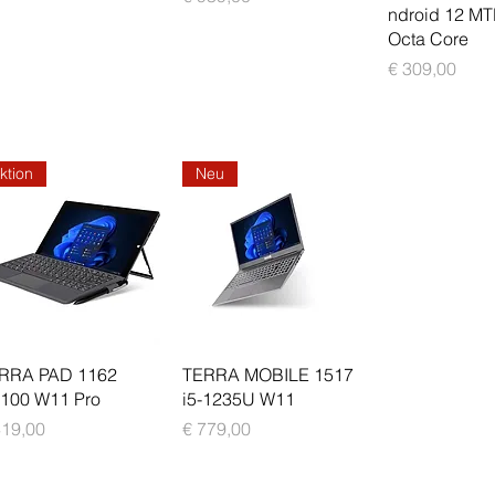
ndroid 12 M
Octa Core
Preis
€ 309,00
ktion
Neu
Schnellansicht
Schnellansicht
RRA PAD 1162
TERRA MOBILE 1517
100 W11 Pro
i5-1235U W11
is
Preis
419,00
€ 779,00