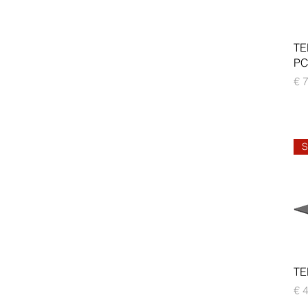
TE
PC
Pre
€ 
S
TE
Pre
€ 