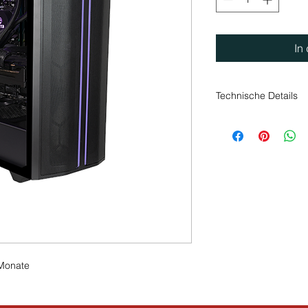
In
Technische Details
Intel Core i7 (12.
Cache, max. Turb
Windows 11 Hom
16 GB Speicherka
Gamer Home Ser
ASUS VGA RTX40
Grafikschnittstell
1x HDMI
Multi Monitor: Ja
HDD Kapazität 1 
 Monate
Artikelnr.
1001364