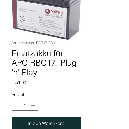
Artikelnummer: RBC17-BD1
Ersatzakku für
APC RBC17, Plug
'n' Play
Preis
€ 51,94
Anzahl
*
In den Warenkorb