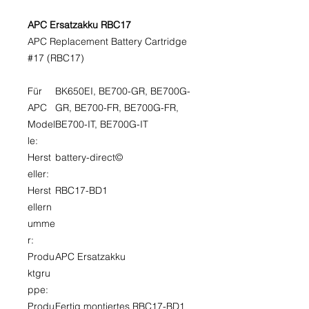
APC Ersatzakku RBC17
APC Replacement Battery Cartridge
#17 (RBC17)
Für
BK650EI, BE700-GR, BE700G-
APC
GR, BE700-FR, BE700G-FR,
Model
BE700-IT, BE700G-IT
le:
Herst
battery-direct©
eller:
Herst
RBC17-BD1
ellern
umme
r:
Produ
APC Ersatzakku
ktgru
ppe:
Produ
Fertig montiertes RBC17-BD1