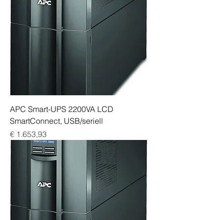
APC Smart-UPS 2200VA LCD
SmartConnect, USB/seriell
Preis
€ 1.653,93