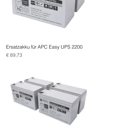
Ersatzakku für APC Easy UPS 2200
Preis
€ 89,73