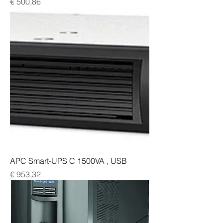
Preis
€ 500,86
APC Smart-UPS C 1500VA , USB
Preis
€ 953,32