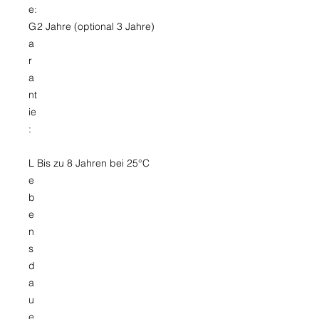
e:
G
2 Jahre (optional 3 Jahre)
a
r
a
nt
ie
:
L
Bis zu 8 Jahren bei 25°C
e
b
e
n
s
d
a
u
e