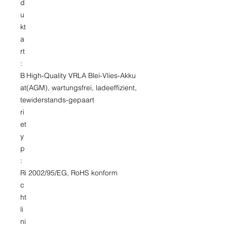
d
u
kt
a
rt
:
B
High-Quality VRLA Blei-Vlies-Akku
at
(AGM), wartungsfrei, ladeeffizient,
te
widerstands-gepaart
ri
et
y
p
:
Ri
2002/95/EG, RoHS konform
c
ht
li
ni