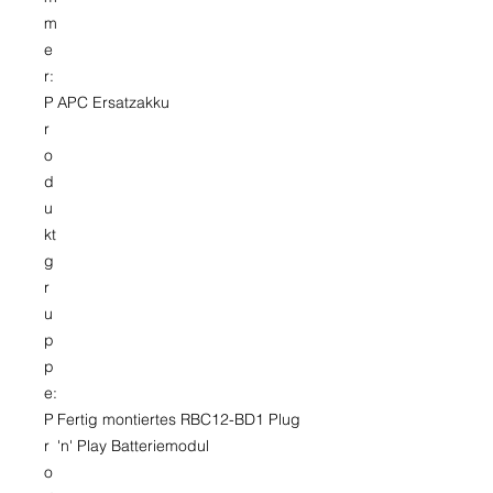
m
e
r:
P
APC Ersatzakku
r
o
d
u
kt
g
r
u
p
p
e:
P
Fertig montiertes RBC12-BD1 Plug
r
'n' Play Batteriemodul
o