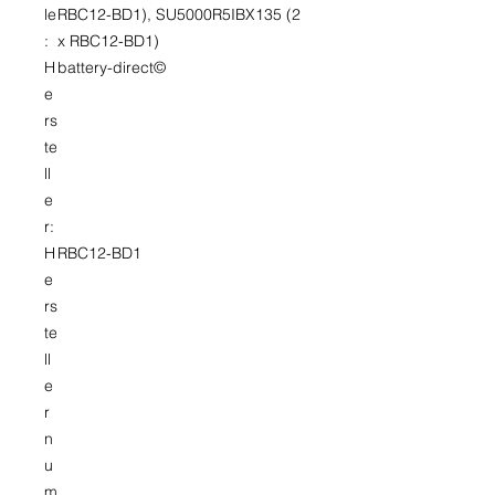
le
RBC12-BD1), SU5000R5IBX135 (2
:
x RBC12-BD1)
H
battery-direct©
e
rs
te
ll
e
r:
H
RBC12-BD1
e
rs
te
ll
e
r
n
u
m