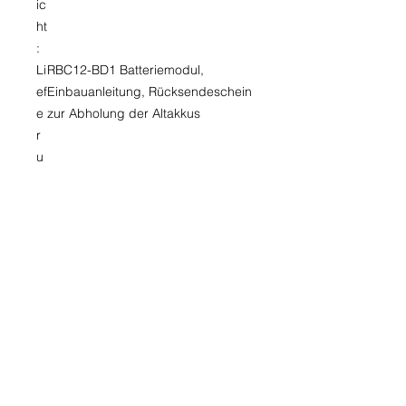
ic
ht
:
Li
RBC12-BD1 Batteriemodul,
ef
Einbauanleitung, Rücksendeschein
e
zur Abholung der Altakkus
r
u
m
fa
n
g
:
In
Für bestimmte USV-Modelle
fo
werden zwei dieser Batteriemodule
:
benötigt
inkl. Mwst., kostenloser