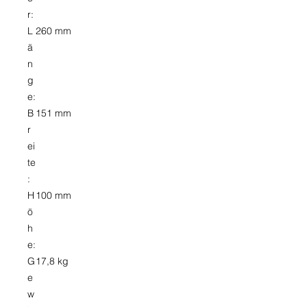
r:
L
260 mm
ä
n
g
e:
B
151 mm
r
ei
te
:
H
100 mm
ö
h
e:
G
17,8 kg
e
w