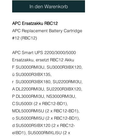
In den Warenkorb
APC Ersatzakku RBC12
APC Replacement Battery Cartridge
#12 (RBC12)
APC Smart UPS 2200/3000/5000
Ersatzakku, ersetzt RBC12 Akku
F
SU3000RMI3U, SU3000R3IBX120,
ü
SU3000R3IBX135,
r
SU3000R3IBX180, SU2200RMI3U,
A
DL2200RMI3U, SU2200R3IBX120,
P
DL3000RMI3U, NS3000RMI3U,
C
SU5000I (2 x RBC12-BD1),
M
DL5000RMI5U (2 x RBC12-BD1),
o
SU5000RMI5U (2 x RBC12-BD1),
d
SU5000R5IBX120 (2 x RBC12-
el
BD1), SU5000RMXLI5U (2 x