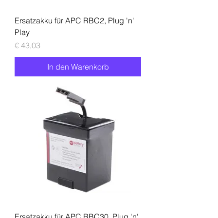
Ersatzakku für APC RBC2, Plug 'n'
Play
Preis
€ 43,03
In den Warenkorb
Ersatzakku für APC RBC30, Plug 'n'