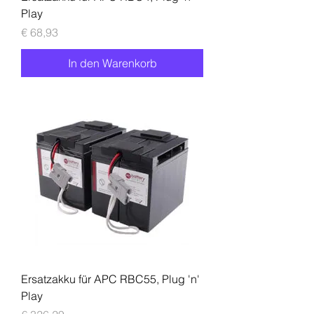
Play
Preis
€ 68,93
In den Warenkorb
Ersatzakku für APC RBC55, Plug 'n'
Play
Preis