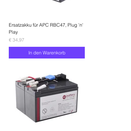
Ersatzakku für APC RBC47, Plug 'n'
Play
Preis
€ 34,97
In den Warenkorb