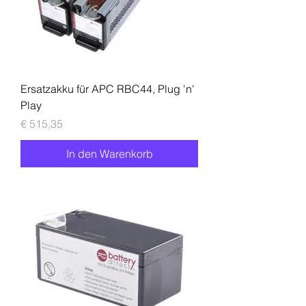
Ersatzakku für APC RBC44, Plug 'n'
Play
Preis
€ 515,35
In den Warenkorb