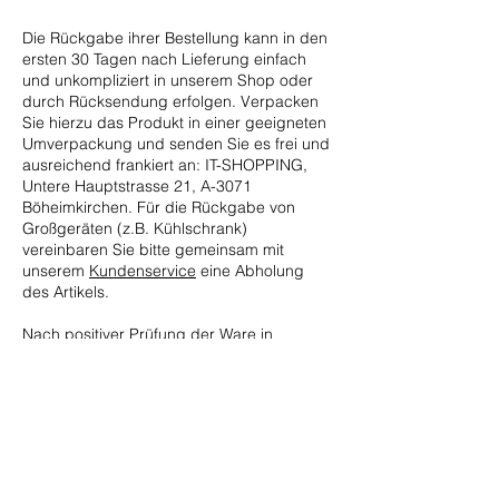
Die Rückgabe ihrer Bestellung kann in den
ersten 30 Tagen nach Lieferung einfach
und unkompliziert in unserem Shop oder
durch Rücksendung erfolgen. Verpacken
Sie hierzu das Produkt in einer geeigneten
Umverpackung und senden Sie es frei und
ausreichend frankiert an: IT-SHOPPING,
Untere Hauptstrasse 21, A-3071
Böheimkirchen. Für die Rückgabe von
Großgeräten (z.B. Kühlschrank)
vereinbaren Sie bitte gemeinsam mit
unserem
Kundenservice
eine Abholung
des Artikels.
Nach positiver Prüfung der Ware in
unserem Logistikzentrum erstatten wir
unverzüglich Ihre Zahlung. Die Gutschrift
erfolgt in der Zahlart, die Sie auch bei ihrer
Bestellung gewählt haben.
Weitere Informationen zur Artikelrückgabe
können Sie
unserer