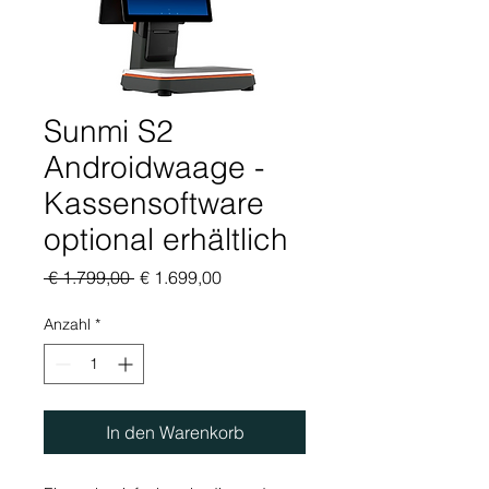
Sunmi S2
Androidwaage -
Kassensoftware
optional erhältlich
Standardpreis
Sale-
 € 1.799,00 
€ 1.699,00
Preis
Anzahl
*
In den Warenkorb