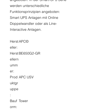
werden unterschiedliche
Funktionsprinzipien angeboten:
Smart UPS Anlagen mit Online
Doppelwandler oder als Line-
Interactive Anlagen.
Herst
APC©
eller:
Herst
BE650G2-GR
ellern
umm
er:
Prod
APC USV
uktgr
uppe
:
Bauf
Tower
orm: