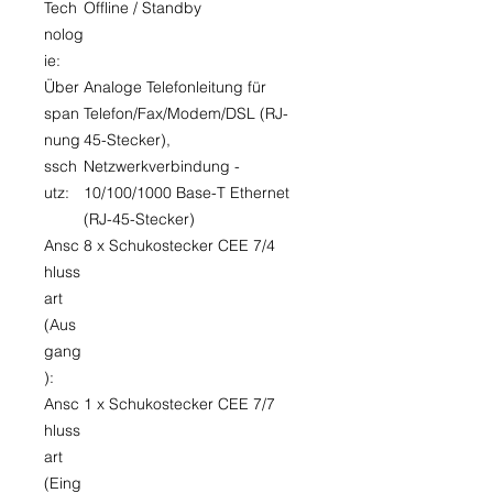
Tech
Offline / Standby
nolog
ie:
Über
Analoge Telefonleitung für
span
Telefon/Fax/Modem/DSL (RJ-
nung
45-Stecker),
ssch
Netzwerkverbindung -
utz:
10/100/1000 Base-T Ethernet
(RJ-45-Stecker)
Ansc
8 x Schukostecker CEE 7/4
hluss
art
(Aus
gang
):
Ansc
1 x Schukostecker CEE 7/7
hluss
art
(Eing