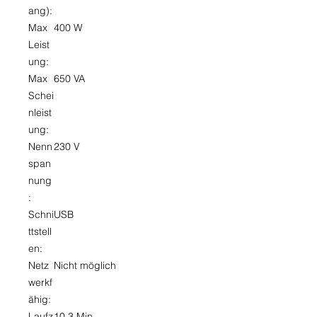
ang):
Max
400 W
Leist
ung:
Max
650 VA
Schei
nleist
ung:
Nenn
230 V
span
nung
:
Schni
USB
ttstell
en:
Netz
Nicht möglich
werkf
ähig:
Laufz
10,3 Min.