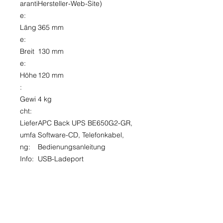
aranti
Hersteller-Web-Site)
e:
Läng
365 mm
e:
Breit
130 mm
e:
Höhe
120 mm
:
Gewi
4 kg
cht:
Liefer
APC Back UPS BE650G2-GR,
umfa
Software-CD, Telefonkabel,
ng:
Bedienungsanleitung
Info:
USB-Ladeport
APC Back-UPS 650VA
Steckdosenleiste, 8x Schuko, USB,
#BE650G2-GR