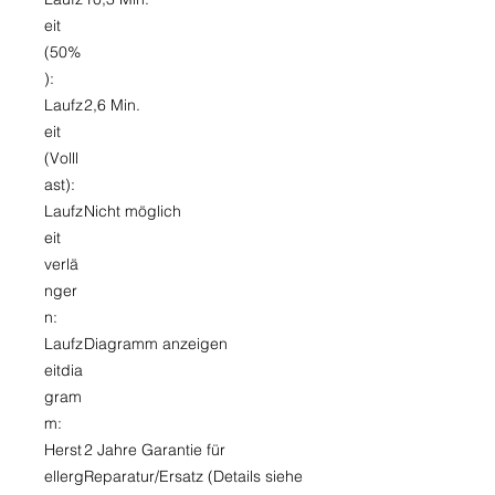
eit
(50%
):
Laufz
2,6 Min.
eit
(Volll
ast):
Laufz
Nicht möglich
eit
verlä
nger
n:
Laufz
Diagramm anzeigen
eitdia
gram
m:
Herst
2 Jahre Garantie für
ellerg
Reparatur/Ersatz (Details siehe