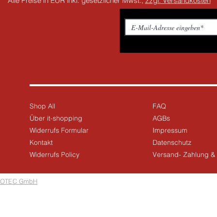
Alle Preise in EUR inkl. gesetzlicher Mwst.,
zzgl. Versandkosten
Shop All
FAQ
Über it-shopping
AGBs
Widerrufs Formular
Impressum
Kontakt
Datenschutz
Widerrufs Policy
Versand- Zahlung 
OTEC GmbH