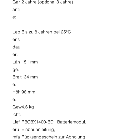
Gar
2 Jahre (optional 3 Jahre)
anti
e:
Leb
Bis zu 8 Jahren bei 25°C
ens
dau
er:
Län
151 mm
ge:
Breit
134 mm
e:
Höh
98 mm
e:
Gew
4,6 kg
icht:
Lief
RBCBX1400-BD1 Batteriemodul,
eru
Einbauanleitung,
mfa
Rücksendeschein zur Abholung