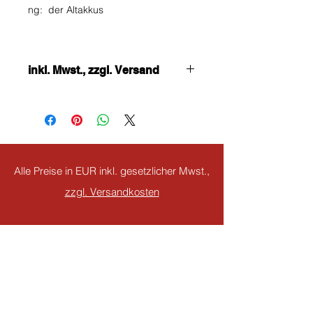
ng:
der Altakkus
inkl. Mwst., zzgl. Versand
Alle Preise in EUR inkl. gesetzlicher Mwst.,
zzgl. Versandkosten
jetzt abonnieren