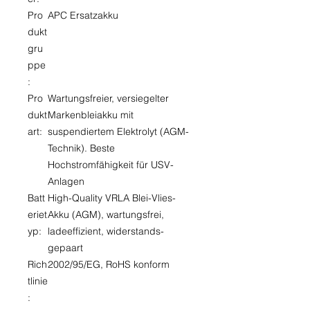
Pro
APC Ersatzakku
dukt
gru
ppe
:
Pro
Wartungsfreier, versiegelter
dukt
Markenbleiakku mit
art:
suspendiertem Elektrolyt (AGM-
Technik). Beste
Hochstromfähigkeit für USV-
Anlagen
Batt
High-Quality VRLA Blei-Vlies-
eriet
Akku (AGM), wartungsfrei,
yp:
ladeeffizient, widerstands-
gepaart
Rich
2002/95/EG, RoHS konform
tlinie
: