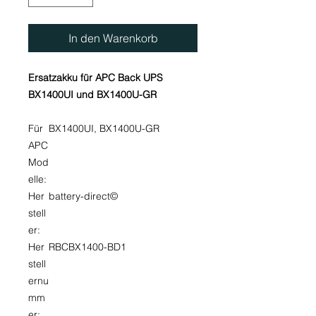
In den Warenkorb
Ersatzakku für APC Back UPS
BX1400UI und BX1400U-GR
Für
BX1400UI, BX1400U-GR
APC
Mod
elle:
Her
battery-direct©
stell
er:
Her
RBCBX1400-BD1
stell
ernu
mm
er: