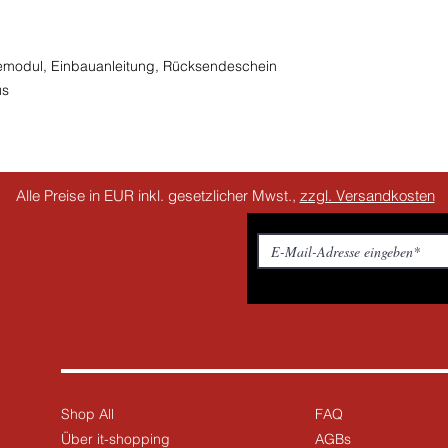
modul, Einbauanleitung, Rücksendeschein
us
Alle Preise in EUR inkl. gesetzlicher Mwst.,
zzgl. Versandkosten
Shop All
FAQ
Über it-shopping
AGBs