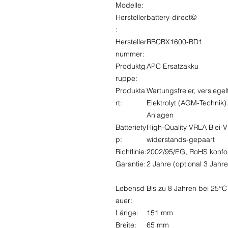
Modelle:
Hersteller
battery-direct©
:
Hersteller
RBCBX1600-BD1
nummer:
Produktg
APC Ersatzakku
ruppe:
Produkta
Wartungsfreier, versiege
rt:
Elektrolyt (AGM-Technik)
Anlagen
Batteriety
High-Quality VRLA Blei-Vl
p:
widerstands-gepaart
Richtlinie:
2002/95/EG, RoHS konf
Garantie:
2 Jahre (optional 3 Jahre
Lebensd
Bis zu 8 Jahren bei 25°C
auer:
Länge:
151 mm
Breite:
65 mm