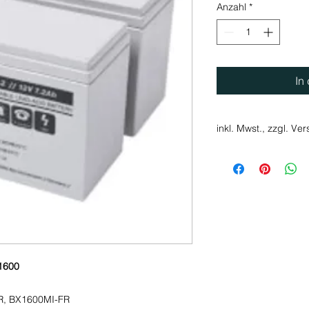
Anzahl
*
In
inkl. Mwst., zzgl. Ve
1600
R, BX1600MI-FR