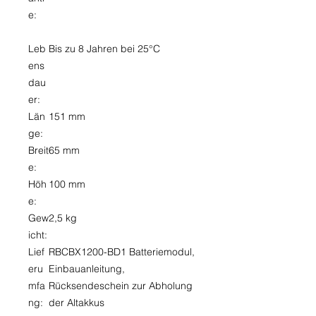
e:
Leb
Bis zu 8 Jahren bei 25°C
ens
dau
er:
Län
151 mm
ge:
Breit
65 mm
e:
Höh
100 mm
e:
Gew
2,5 kg
icht:
Lief
RBCBX1200-BD1 Batteriemodul,
eru
Einbauanleitung,
mfa
Rücksendeschein zur Abholung
ng:
der Altakkus