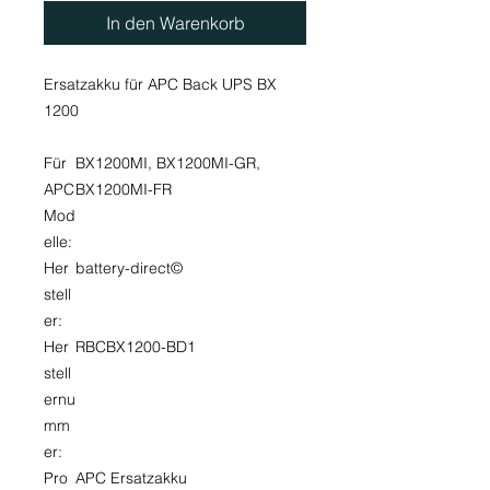
In den Warenkorb
Ersatzakku für APC Back UPS BX
1200
Für
BX1200MI, BX1200MI-GR,
APC
BX1200MI-FR
Mod
elle:
Her
battery-direct©
stell
er:
Her
RBCBX1200-BD1
stell
ernu
mm
er:
Pro
APC Ersatzakku