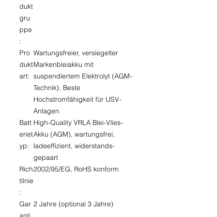
dukt
gru
ppe
:
Pro
Wartungsfreier, versiegelter
dukt
Markenbleiakku mit
art:
suspendiertem Elektrolyt (AGM-
Technik). Beste
Hochstromfähigkeit für USV-
Anlagen
Batt
High-Quality VRLA Blei-Vlies-
eriet
Akku (AGM), wartungsfrei,
yp:
ladeeffizient, widerstands-
gepaart
Rich
2002/95/EG, RoHS konform
tlinie
:
Gar
2 Jahre (optional 3 Jahre)
anti