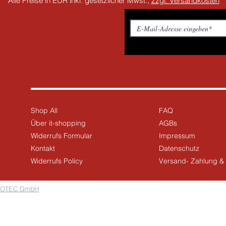
Alle Preise in EUR inkl. gesetzlicher Mwst.,
zzgl. Versandkosten
Shop All
FAQ
Über it-shopping
AGBs
Widerrufs Formular
Impressum
Kontakt
Datenschutz
Widerrufs Policy
Versand- Zahlung 
OTEC GmbH